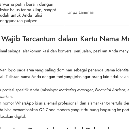
erwarna putih bersih dengan
ekstur halus tanpa kilap, sangat
Tanpa Laminasi
udah untuk Anda tulisi
enggunakan pulpen.
g Wajib Tercantum dalam Kartu Nama M
mal sebagai alat komunikasi dan konversi penjualan, pastikan Anda menyu
kan logo pada area yang paling dominan sebagai penanda utama identita
al:
Tuliskan nama Anda dengan font yang jelas agar orang lain tidak sal
profesi spesifik Anda (misalnya:
Marketing Manager
,
Financial Advisor
, 
warkan.
n nomor WhatsApp bisnis, email profesional, dan alamat kantor tertulis 
a bisa menambahkan QR Code modern yang terhubung langsung ke portofo
cakan digital.