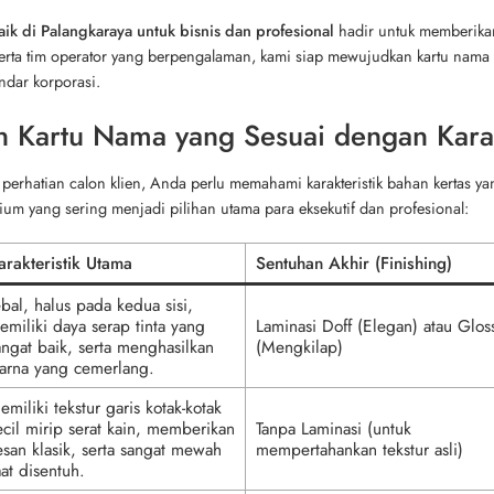
aik di Palangkaraya untuk bisnis dan profesional
hadir untuk memberikan 
rta tim operator yang berpengalaman, kami siap mewujudkan kartu nama ya
ndar korporasi.
 Kartu Nama yang Sesuai dengan Karak
erhatian calon klien, Anda perlu memahami karakteristik bahan kertas ya
um yang sering menjadi pilihan utama para eksekutif dan profesional:
arakteristik Utama
Sentuhan Akhir (Finishing)
ebal, halus pada kedua sisi,
emiliki daya serap tinta yang
Laminasi Doff (Elegan) atau Glos
angat baik, serta menghasilkan
(Mengkilap)
arna yang cemerlang.
emiliki tekstur garis kotak-kotak
ecil mirip serat kain, memberikan
Tanpa Laminasi (untuk
esan klasik, serta sangat mewah
mempertahankan tekstur asli)
aat disentuh.