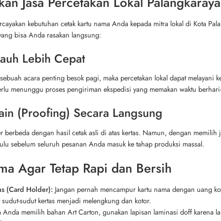
n Jasa Percetakan Lokal Palangkaraya
yakan kebutuhan cetak kartu nama Anda kepada mitra lokal di Kota Pala
 yang bisa Anda rasakan langsung:
Jauh Lebih Cepat
buah acara penting besok pagi, maka percetakan lokal dapat melayani keb
 perlu menunggu proses pengiriman ekspedisi yang memakan waktu berhari-
ain (Proofing) Secara Langsung
er berbeda dengan hasil cetak asli di atas kertas. Namun, dengan memilih 
ahulu sebelum seluruh pesanan Anda masuk ke tahap produksi massal.
ma Agar Tetap Rapi dan Bersih
s (Card Holder):
Jangan pernah mencampur kartu nama dengan uang koi
 sudut-sudut kertas menjadi melengkung dan kotor.
a Anda memilih bahan Art Carton, gunakan lapisan laminasi doff karena 