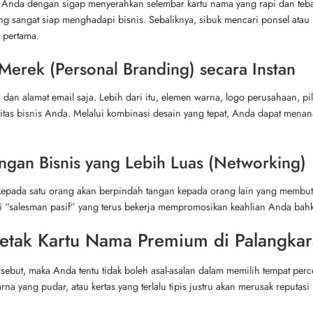
 Anda dengan sigap menyerahkan selembar kartu nama yang rapi dan te
 sangat siap menghadapi bisnis. Sebaliknya, sibuk mencari ponsel atau m
 pertama.
Merek (Personal Branding) secara Instan
dan alamat email saja. Lebih dari itu, elemen warna, logo perusahaan, pili
titas bisnis Anda. Melalui kombinasi desain yang tepat, Anda dapat men
ngan Bisnis yang Lebih Luas (Networking)
 kepada satu orang akan berpindah tangan kepada orang lain yang membu
gai “salesman pasif” yang terus bekerja mempromosikan keahlian Anda bahk
tak Kartu Nama Premium di Palangkar
sebut, maka Anda tentu tidak boleh asal-asalan dalam memilih tempat perce
rna yang pudar, atau kertas yang terlalu tipis justru akan merusak reput