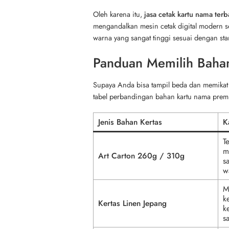
Oleh karena itu,
jasa cetak kartu nama terb
mengandalkan mesin cetak digital modern se
warna yang sangat tinggi sesuai dengan sta
Panduan Memilih Bahan
Supaya Anda bisa tampil beda dan memikat p
tabel perbandingan bahan kartu nama premi
Jenis Bahan Kertas
K
T
m
Art Carton 260g / 310g
s
w
M
k
Kertas Linen Jepang
k
s