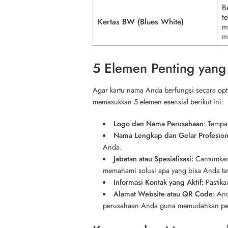
B
t
Kertas BW (Blues White)
m
m
5 Elemen Penting yan
Agar kartu nama Anda berfungsi secara opti
memasukkan 5 elemen esensial berikut ini:
Logo dan Nama Perusahaan:
Tempat
Nama Lengkap dan Gelar Profesion
Anda.
Jabatan atau Spesialisasi:
Cantumkan 
memahami solusi apa yang bisa Anda ta
Informasi Kontak yang Aktif:
Pastika
Alamat Website atau QR Code:
And
perusahaan Anda guna memudahkan pela