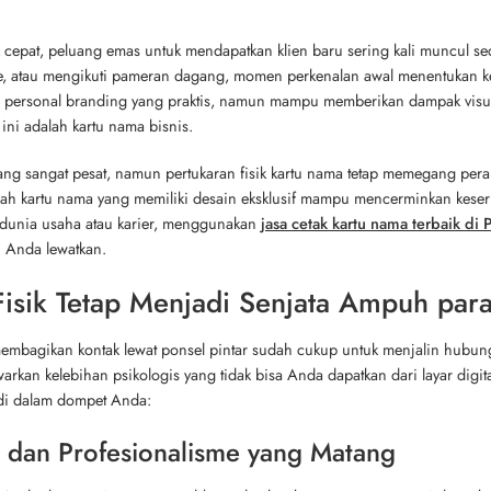
cepat, peluang emas untuk mendapatkan klien baru sering kali muncul sec
afe, atau mengikuti pameran dagang, momen perkenalan awal menentukan 
 personal branding yang praktis, namun mampu memberikan dampak visua
 ini adalah kartu nama bisnis.
bang sangat pesat, namun pertukaran fisik kartu nama tetap memegang per
h kartu nama yang memiliki desain eksklusif mampu mencerminkan keseriu
i dunia usaha atau karier, menggunakan
jasa cetak kartu nama terbaik di 
h Anda lewatkan.
sik Tetap Menjadi Senjata Ampuh para
bagikan kontak lewat ponsel pintar sudah cukup untuk menjalin hubun
kan kelebihan psikologis yang tidak bisa Anda dapatkan dari layar digit
 di dalam dompet Anda:
 dan Profesionalisme yang Matang