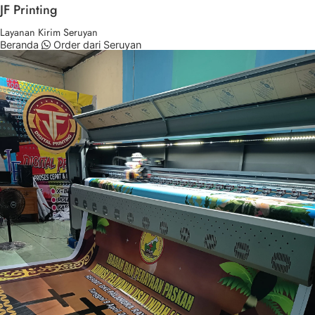
JF Printing
Layanan Kirim Seruyan
Beranda
Order dari Seruyan