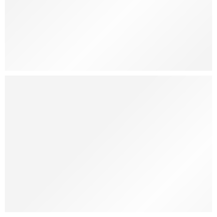
Gift
for her
from $99.00