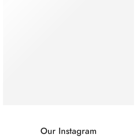
Printing Terbaik dengan Kualita
yang sangat Memuaskan dan
tercepat Di Kota Palangkaraya
Hasil cetakan yang tajam dan
berkualitas
Discover Now+
Our Instagram