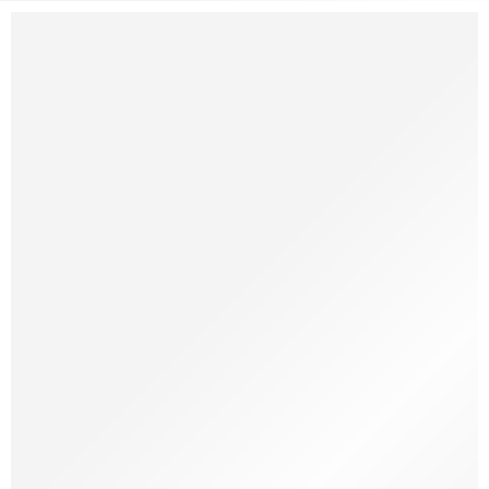
Tumbler
Menarik Dengan Desain
Khusus
From $199.00
DISCOVER NOW