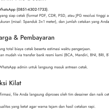
hatsApp (0851-4302-1733)
.
yang siap cetak (format PDF, CDR, PSD, atau JPG resolusi tinggi ag
 ukuran (misal: Spanduk 3×1 meter), dan jumlah cetakan yang And
Harga & Pembayaran
g total biaya cetak beserta estimasi waktu pengerjaan.
 mudah via transfer bank resmi kami (BCA, Mandiri, BNI, BRI, BT
e WhatsApp admin untuk langsung masuk antrean cetak.
si Kilat
irmasi, file Anda langsung diproses oleh tim desainer dan naik 
alitas yang ketat agar warna tajam dan hasil cetakan rapi.