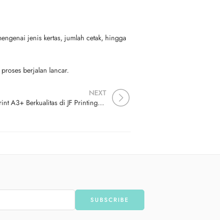
engenai jenis kertas, jumlah cetak, hingga
proses berjalan lancar.
NEXT
Art Print (A3, A4, A5) dan Print A3+ Berkualitas di JF Printing Grafik Palangkaraya