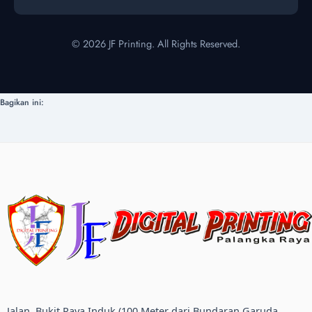
© 2026 JF Printing. All Rights Reserved.
Bagikan ini:
Jalan, Bukit Raya Induk (100 Meter dari Bundaran Garuda