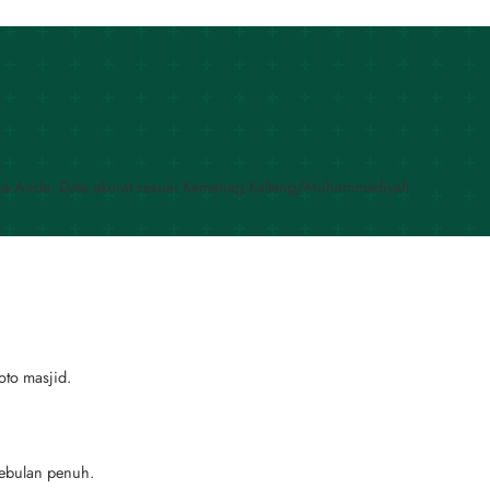
ga
Anda. Data akurat sesuai Kemenag Kalteng/Muhammadiyah.
oto masjid.
sebulan penuh.