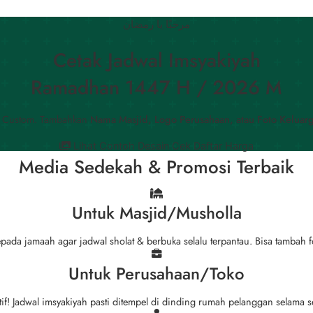
مرحبًا يا رمضان
Cetak Jadwal Imsyakiyah
Ramadhan 1447 H / 2026 M
h Custom. Tambahkan
Nama Masjid, Logo Perusahaan, atau Foto Keluar
Lihat Contoh Desain
Cek Daftar Harga
Media Sedekah & Promosi Terbaik
Untuk Masjid/Musholla
pada jamaah agar jadwal sholat & berbuka selalu terpantau. Bisa tambah f
Untuk Perusahaan/Toko
tif! Jadwal imsyakiyah pasti ditempel di dinding rumah pelanggan selama 