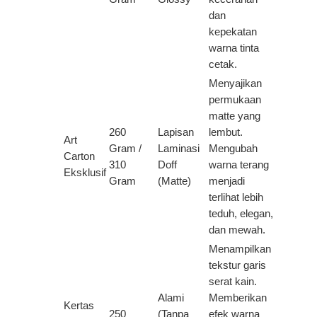
dan
kepekatan
warna tinta
cetak.
Menyajikan
permukaan
matte yang
260
Lapisan
lembut.
Art
Gram /
Laminasi
Mengubah
Carton
310
Doff
warna terang
Eksklusif
Gram
(Matte)
menjadi
terlihat lebih
teduh, elegan,
dan mewah.
Menampilkan
tekstur garis
serat kain.
Alami
Memberikan
Kertas
250
(Tanpa
efek warna