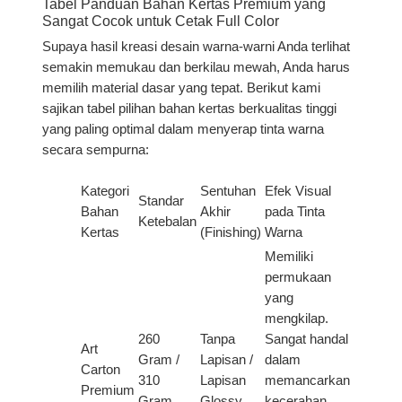
Tabel Panduan Bahan Kertas Premium yang
Sangat Cocok untuk Cetak Full Color
Supaya hasil kreasi desain warna-warni Anda terlihat
semakin memukau dan berkilau mewah, Anda harus
memilih material dasar yang tepat. Berikut kami
sajikan tabel pilihan bahan kertas berkualitas tinggi
yang paling optimal dalam menyerap tinta warna
secara sempurna:
Kategori
Sentuhan
Efek Visual
Standar
Bahan
Akhir
pada Tinta
Ketebalan
Kertas
(Finishing)
Warna
Memiliki
permukaan
yang
mengkilap.
260
Tanpa
Sangat handal
Art
Gram /
Lapisan /
dalam
Carton
310
Lapisan
memancarkan
Premium
Gram
Glossy
kecerahan