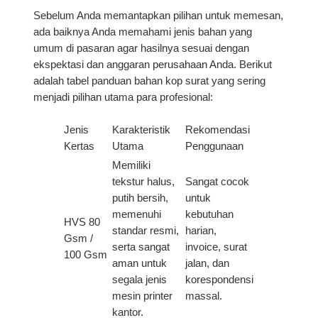
Sebelum Anda memantapkan pilihan untuk memesan,
ada baiknya Anda memahami jenis bahan yang
umum di pasaran agar hasilnya sesuai dengan
ekspektasi dan anggaran perusahaan Anda. Berikut
adalah tabel panduan bahan kop surat yang sering
menjadi pilihan utama para profesional:
Jenis
Karakteristik
Rekomendasi
Kertas
Utama
Penggunaan
Memiliki
tekstur halus,
Sangat cocok
putih bersih,
untuk
memenuhi
kebutuhan
HVS 80
standar resmi,
harian,
Gsm /
serta sangat
invoice, surat
100 Gsm
aman untuk
jalan, dan
segala jenis
korespondensi
mesin printer
massal.
kantor.