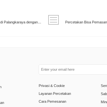
Jasa Cetak Kalender dan Brosur di Palangkaraya dengan Hasil Tajam & Profesional
Privasi & Cookie
Sen
n
Layanan Percetakan
Sab
Cara Pemesanan
Min
aan