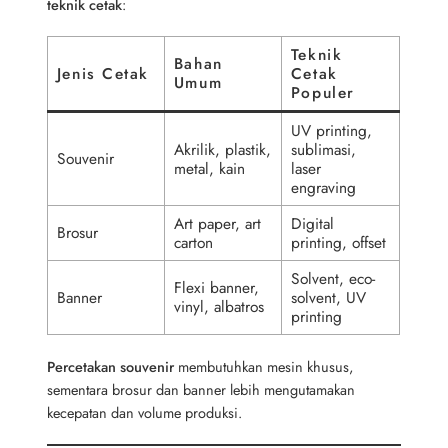
teknik cetak
:
Teknik
Bahan
Jenis Cetak
Cetak
Umum
Populer
UV printing,
Akrilik, plastik,
sublimasi,
Souvenir
metal, kain
laser
engraving
Art paper, art
Digital
Brosur
carton
printing, offset
Solvent, eco-
Flexi banner,
Banner
solvent, UV
vinyl, albatros
printing
Percetakan souvenir
membutuhkan mesin khusus,
sementara brosur dan banner lebih mengutamakan
kecepatan dan volume produksi.