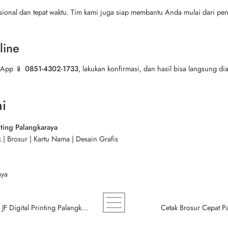
ional dan tepat waktu. Tim kami juga siap membantu Anda mulai dari pen
line
tsApp 📱
0851-4302-1733
, lakukan konfirmasi, dan hasil bisa langsung di
i
ting Palangkaraya
| Brosur | Kartu Nama | Desain Grafis
aya
Cetak Spanduk Murah dan Cepat di JF Digital Printing Palangkaraya – Toko Serba Ada untuk Spanduk Berkualitas Tinggi
Cetak Brosur Cepat Pa