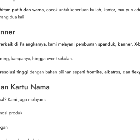
hitam putih dan warna
, cocok untuk keperluan kuliah, kantor, maupun admi
tang dua kali.
anner
 terbaik di Palangkaraya
, kami melayani pembuatan
spanduk, banner, X-b
ning, kampanye, hingga event sekolah.
resolusi tinggi
dengan bahan pilihan seperti
frontlite, albatros, dan fle
 dan Kartu Nama
nal? Kami juga melayani:
mosi produk
egan