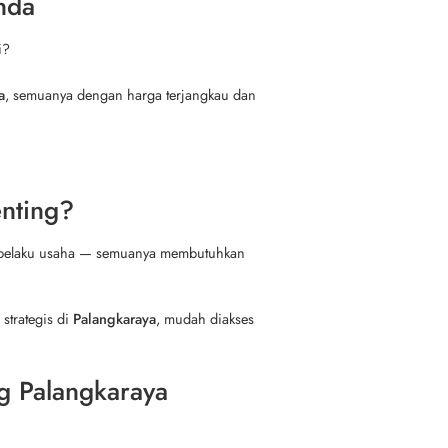
nda
i?
a
, semuanya dengan harga terjangkau dan
enting?
n pelaku usaha — semuanya membutuhkan
 strategis di
Palangkaraya
, mudah diakses
g Palangkaraya