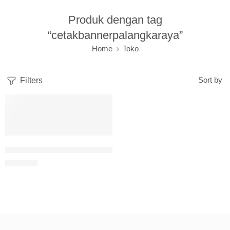
Produk dengan tag
“cetakbannerpalangkaraya”
Home
Toko
Filters
Sort by
Tempat Cetak Banner Palangkaraya
Rp
35.000