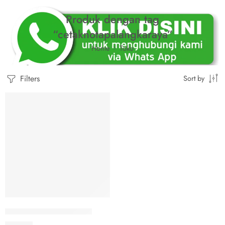
Produk dengan tag
“cetaknotapalangkaraya”
Home
Toko
Filters
Sort by
Cetak Nota Palangkaraya
Rp
1.000