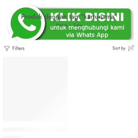
Produk dengan tag “kartunama”
Home
Toko
Filters
Sort by
Cetak Kartu Nama Murah Palangkaraya
Rp
50.000