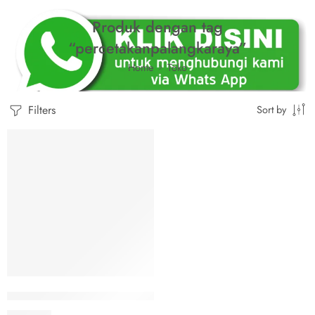
Produk dengan tag
“percetakanpalangkaraya”
Home
Toko
Filters
Sort by
Panduan Percetakan: Media Promosi, Kertas Kartu Nama, Undanga
Rp
15.000