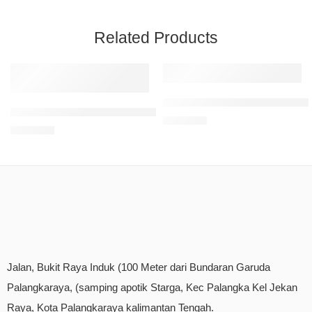
Related Products
Cetak Kartu Nama Murah Palan
Cetak Kartu Nama 2 Sisi Custom 1 Box Premium (Bolak-Balik)
Rp
50.000
Rp
80.000
Jalan, Bukit Raya Induk (100 Meter dari Bundaran Garuda
Palangkaraya, (samping apotik Starga, Kec Palangka Kel Jekan
Raya, Kota Palangkaraya kalimantan Tengah.