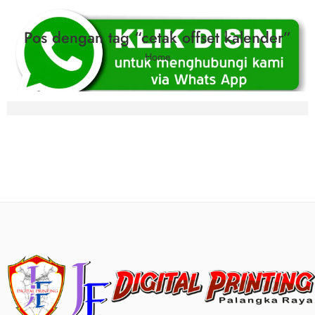
Pos dengan tag “cetak offset kalender”
Home
Tempat Cetak Nota Cepat & Murah di Palang