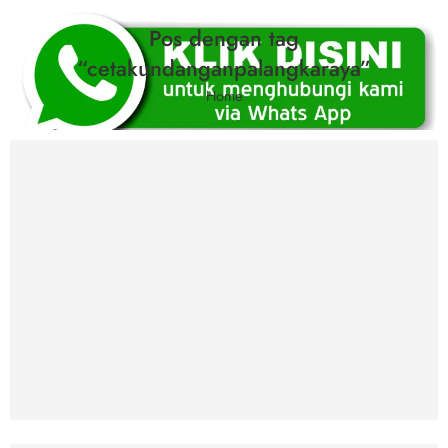
Pos dengan tag
“cetakundanganpalangkaraya”
Home