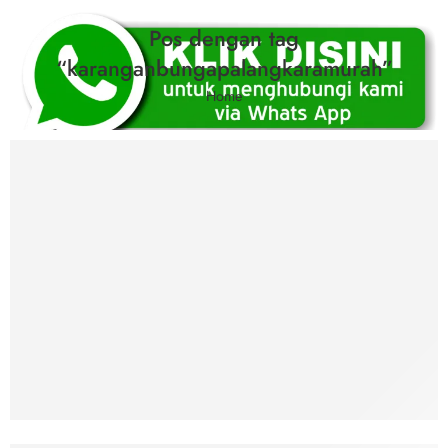
Pos dengan tag
“karanganbungapalangkaramurah”
Home