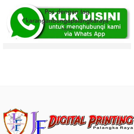
Pos dengan tag
“karanganbungapalangkaraya”
Home
Karangan Bunga Papan Duka di Palangka R