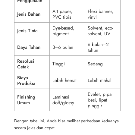
Penggunaan
Art paper,
Flexi banner,
Jenis Bahan
PVC tipis
vinyl
Dye-based,
Solvent, eco-
Jenis Tinta
pigment
solvent, UV
6 bulan–2
Daya Tahan
3–6 bulan
tahun
Resolusi
Tinggi
Sedang
Cetak
Biaya
Lebih hemat
Lebih mahal
Produksi
Eyelet, pipa
Finishing
Laminasi
besi, lipat
Umum
doff/glossy
pinggir
Dengan tabel ini, Anda bisa melihat perbedaan keduanya
secara jelas dan cepat.