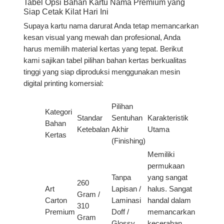
Tabel Opsi Bahan Kartu Nama Premium yang
Siap Cetak Kilat Hari Ini
Supaya kartu nama darurat Anda tetap memancarkan
kesan visual yang mewah dan profesional, Anda
harus memilih material kertas yang tepat. Berikut
kami sajikan tabel pilihan bahan kertas berkualitas
tinggi yang siap diproduksi menggunakan mesin
digital printing komersial:
Pilihan
Kategori
Standar
Sentuhan
Karakteristik
Bahan
Ketebalan
Akhir
Utama
Kertas
(Finishing)
Memiliki
permukaan
Tanpa
yang sangat
260
Art
Lapisan /
halus. Sangat
Gram /
Carton
Laminasi
handal dalam
310
Premium
Doff /
memancarkan
Gram
Glossy
kecerahan