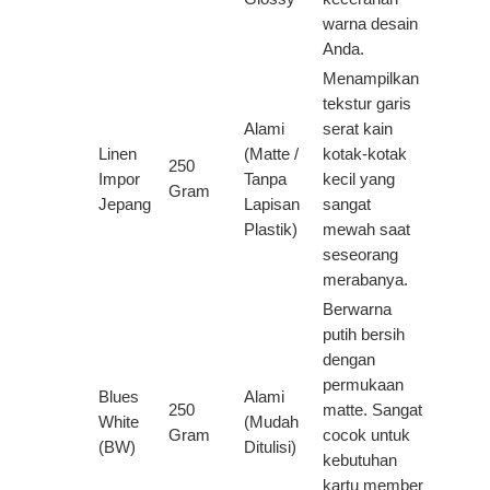
warna desain
Anda.
Menampilkan
tekstur garis
Alami
serat kain
Linen
(Matte /
kotak-kotak
250
Impor
Tanpa
kecil yang
Gram
Jepang
Lapisan
sangat
Plastik)
mewah saat
seseorang
merabanya.
Berwarna
putih bersih
dengan
permukaan
Blues
Alami
250
matte. Sangat
White
(Mudah
Gram
cocok untuk
(BW)
Ditulisi)
kebutuhan
kartu member