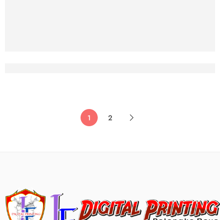
Cetak Spanduk Online Palangkaraya – W
1
2