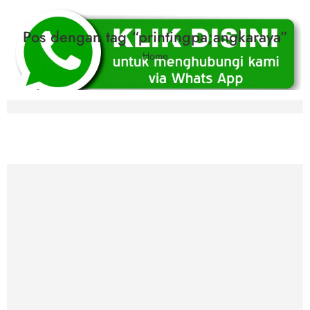
Pos dengan tag “printingpa;angkaraya”
Home
Strategi Memilih Tempat Cetak Brosur Pal