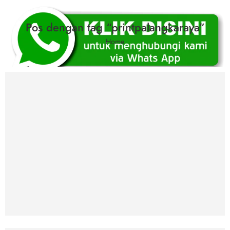
Pos dengan tag “printpalangkaraya”
Home